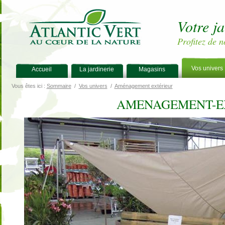
Votre j
Profitez de n
Vos univers
Accueil
La jardinerie
Magasins
Vous êtes ici :
Sommaire
/
Vos univers
/
Aménagement extérieur
AMENAGEMENT-EX